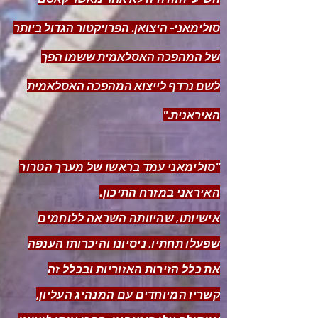
סולימאני- היצואן. הפרויקטור הגדול ביותר
של המהפכה האסלאמית ששמו הפך
לשם נרדף לייצוא המהפכה האסלאמית
האיראנית."
"סולימאני עמד בראשו של מערך הטרור
האיראני במזרח התיכון.
אישיותו, שהיוותה השראה ללוחמים
שפעלו תחתיו, ניסיונו והיכרותו הענפה
את כלל הזירות האזוריות ובכלל זה
קשריו המיוחדים עם המנהיג העליון,