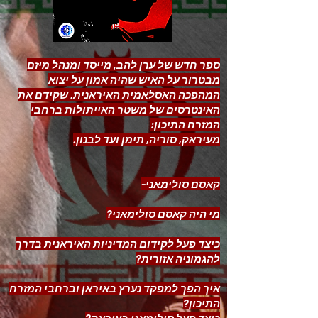
ספר חדש של ערן להב, מייסד ומנהל מיזם
מבטרור על האיש שהיה אמון על יצוא
המהפכה האסלאמית האיראנית, שקידם את
האינטרסים של משטר האייתולות ברחבי
המזרח התיכון:
מעיראק, סוריה, תימן ועד לבנון.
קאסם סולימאני-
מי היה קאסם סולימאני?
כיצד פעל לקידום המדיניות האיראנית בדרך
להגמוניה אזורית?
איך הפך למפקד נערץ באיראן וברחבי המזרח
התיכון?