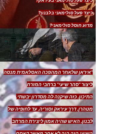
כיצד פעל סולימאני בעיראק?
כיצד פעל סולימאני בלבנון?
מדוע חוסל סולימאני?
"איראן שלאחר המהפכה האסלאמית מנסה
ליצור "סהר שיעי" ברחבי המזרח
התיכון, כזה שיקנה לה מסדרון יבשתי,
מטהרן, דרך עיראק וסוריה, עד לחופיה של
לבנון. האיש שהיה אמון ליצירת המרחב
השיעי הזה היה לא אחר מאשר קאסם